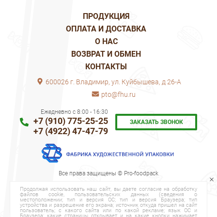
ПРОДУКЦИЯ
ОПЛАТА И ДОСТАВКА
О НАС
ВОЗВРАТ И ОБМЕН
КОНТАКТЫ
600026 г. Владимир, ул. Куйбышева, д 26-А
pto@fhu.ru
Ежедневно с 8:00 - 16:30
+7 (910) 775-25-25
ЗАКАЗАТЬ ЗВОНОК
+7 (4922) 47-47-79
Все права защищены © Pro-foodpack
Продолжая использовать наш сайт, вы даете согласие на обработку
файлов cookie, пользовательских данных (сведения о
местоположении; тип и версия ОС; тип и версия Браузера; тип
устройства и разрешение его экрана; источник откуда пришел на сайт
пользователь; с какого сайта или по какой рекламе; язык ОС и
Браузера; какие страницы открывает и на какие кнопки нажимает