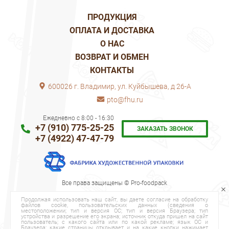
ПРОДУКЦИЯ
ОПЛАТА И ДОСТАВКА
О НАС
ВОЗВРАТ И ОБМЕН
КОНТАКТЫ
600026 г. Владимир, ул. Куйбышева, д 26-А
pto@fhu.ru
Ежедневно с 8:00 - 16:30
+7 (910) 775-25-25
ЗАКАЗАТЬ ЗВОНОК
+7 (4922) 47-47-79
Все права защищены © Pro-foodpack
Продолжая использовать наш сайт, вы даете согласие на обработку
файлов cookie, пользовательских данных (сведения о
местоположении; тип и версия ОС; тип и версия Браузера; тип
устройства и разрешение его экрана; источник откуда пришел на сайт
пользователь; с какого сайта или по какой рекламе; язык ОС и
Браузера; какие страницы открывает и на какие кнопки нажимает